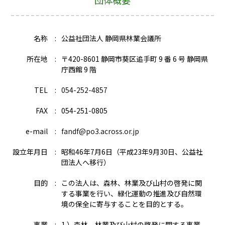
団体概要
名称
公益社団法人 静岡県林業会議所
所在地
〒420-8601 静岡市葵区追手町 9 番 6 号 静岡県
庁西館 9 階
TEL
054-252-4857
FAX
054-251-0805
e-mail
fandf@po3.across.or.jp
設立年月日
昭和46年7月6日（平成23年9月30日、公益社
団法人へ移行）
目的
この法人は、森林、林業及び山村の啓発に関
する事業を行い、緑化運動の推進及び自然環
境の保全に寄与することを目的とする。
事業
1 ）森林、林業及び山村の啓発に関する事業